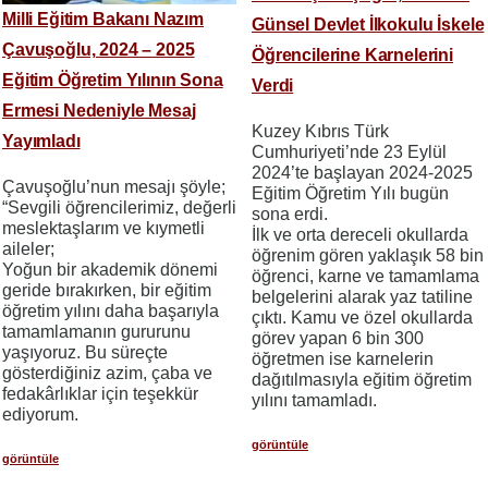
Milli Eğitim Bakanı Nazım
Günsel Devlet İlkokulu İskele
Çavuşoğlu, 2024 – 2025
Öğrencilerine Karnelerini
Eğitim Öğretim Yılının Sona
Verdi
Ermesi Nedeniyle Mesaj
​​​​​​​Kuzey Kıbrıs Türk
Yayımladı
Cumhuriyeti’nde 23 Eylül
2024’te başlayan 2024-2025
Çavuşoğlu’nun mesajı şöyle;
Eğitim Öğretim Yılı bugün
“Sevgili öğrencilerimiz, değerli
sona erdi.
meslektaşlarım ve kıymetli
İlk ve orta dereceli okullarda
aileler;
öğrenim gören yaklaşık 58 bin
Yoğun bir akademik dönemi
öğrenci, karne ve tamamlama
geride bırakırken, bir eğitim
belgelerini alarak yaz tatiline
öğretim yılını daha başarıyla
çıktı. Kamu ve özel okullarda
tamamlamanın gururunu
görev yapan 6 bin 300
yaşıyoruz. Bu süreçte
öğretmen ise karnelerin
gösterdiğiniz azim, çaba ve
dağıtılmasıyla eğitim öğretim
fedakârlıklar için teşekkür
yılını tamamladı.
ediyorum.
görüntüle
görüntüle