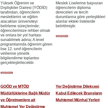
Yüksek Öğrenim ve
Meslek Liselerine başvuran
Dışilişkiler Dairesi (YÖDİD)
öğrencilerin diploma
tarafından, öğrencilerin
dereceleri ve tercih
mesleklerini ve eğitim
durumlarına göre yerleştikleri
alacakları üniversiteyi
alanlar ekteki listelerde
belirleme süreçlerinde;
belirtilmiştir.
öğrencilerimize rehber olmak
ve onlara bir yol haritası
görüntüle
sunabilmek adına; A level
programlarında öğrenim gören
lise 12. sınıf öğrencilerin
velilerine yönelik
bilgilendirme toplantısı
gerçekleştirilecektir.
görüntüle
GOÖD ve MTÖD
Yer Değiştirme Dilekçesi
Müdürlüklerine Bağlı Müdür
Kabul Edilecek Branşların
ve Öğretmenlere ait
Muhtemel Münhal Yerleri
Muhtemel Yer Değiştirme