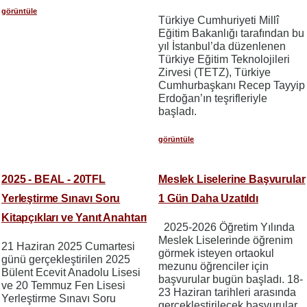
görüntüle
​​​​​​​Türkiye Cumhuriyeti Millî
Eğitim Bakanlığı tarafından bu
yıl İstanbul’da düzenlenen
Türkiye Eğitim Teknolojileri
Zirvesi (TETZ), Türkiye
Cumhurbaşkanı Recep Tayyip
Erdoğan’ın teşrifleriyle
başladı.
görüntüle
2025 - BEAL - 20TFL
Meslek Liselerine Başvurular
Yerleştirme Sınavı Soru
1 Gün Daha Uzatıldı
Kitapçıkları ve Yanıt Anahtarı
2025-2026 Öğretim Yılında
Meslek Liselerinde öğrenim
21 Haziran 2025 Cumartesi
görmek isteyen ortaokul
günü gerçekleştirilen 2025
mezunu öğrenciler için
Bülent Ecevit Anadolu Lisesi
başvurular bugün başladı. 18-
ve 20 Temmuz Fen Lisesi
23 Haziran tarihleri arasında
Yerleştirme Sınavı Soru
gerçekleştirilecek başvurular