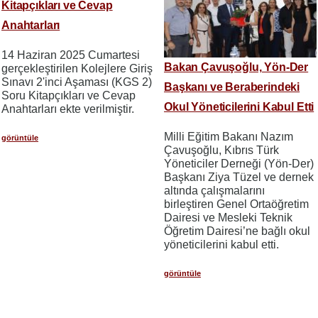
Kitapçıkları ve Cevap
Anahtarları
14 Haziran 2025 Cumartesi
Bakan Çavuşoğlu, Yön-Der
gerçekleştirilen Kolejlere Giriş
Sınavı 2'inci Aşaması (KGS 2)
Başkanı ve Beraberindeki
Soru Kitapçıkları ve Cevap
Okul Yöneticilerini Kabul Etti
Anahtarları ekte verilmiştir.
Milli Eğitim Bakanı Nazım
görüntüle
Çavuşoğlu, Kıbrıs Türk
Yöneticiler Derneği (Yön-Der)
Başkanı Ziya Tüzel ve dernek
altında çalışmalarını
birleştiren Genel Ortaöğretim
Dairesi ve Mesleki Teknik
Öğretim Dairesi’ne bağlı okul
yöneticilerini kabul etti.
görüntüle