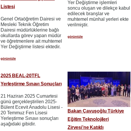
Yer Değiştirme işlemleri
Listesi
soncu oluşan ve dilekçe kabul
edilecek branşlar ve
Genel Ortaöğretim Dairesi ve
muhtemel münhal yerleri ekte
Mesleki Teknik Öğretim
verilmiştir.
Dairesi müdürlüklerine bağlı
okullarda görev yapan müdür
görüntüle
ve öğretmenlere ait muhtemel
Yer Değiştirme listesi ektedir.
görüntüle
2025 BEAL-20TFL
Yerleştirme Sınavı Sonuçları
21 Haziran 2025 Cumartesi
günü gerçekleştirilen 2025-
Bülent Ecevit Anadolu Lisesi -
Bakan Çavuşoğlu Türkiye
20 Temmuz Fen Lisesi
Yerleştirme Sınavı sonuçları
Eğitim Teknolojileri
aşağıdaki gibidir.
Zirvesi’ne Katıldı