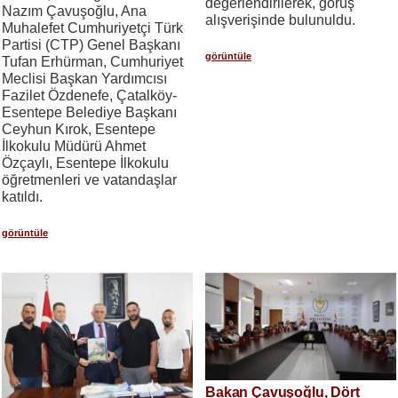
değerlendirilerek, görüş
Nazım Çavuşoğlu, Ana
alışverişinde bulunuldu.
Muhalefet Cumhuriyetçi Türk
Partisi (CTP) Genel Başkanı
görüntüle
Tufan Erhürman, Cumhuriyet
Meclisi Başkan Yardımcısı
Fazilet Özdenefe, Çatalköy-
Esentepe Belediye Başkanı
Ceyhun Kırok, Esentepe
İlkokulu Müdürü Ahmet
Özçaylı, Esentepe İlkokulu
öğretmenleri ve vatandaşlar
katıldı.
görüntüle
Bakan Çavuşoğlu, Dört