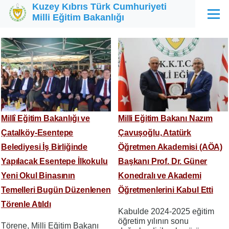
Kuzey Kıbrıs Türk Cumhuriyeti
Ana içeriğe atla
Milli Eğitim Bakanlığı
Menü
Millî Eğitim Bakanlığı ve
Milli Eğitim Bakanı Nazım
Çatalköy-Esentepe
Çavuşoğlu, Atatürk
Belediyesi İş Birliğinde
Öğretmen Akademisi (AÖA)
Yapılacak Esentepe İlkokulu
Başkanı Prof. Dr. Güner
Yeni Okul Binasının
Konedralı ve Akademi
Temelleri Bugün Düzenlenen
Öğretmenlerini Kabul Etti
Törenle Atıldı
Kabulde 2024-2025 eğitim
öğretim yılının sonu
Törene, Milli Eğitim Bakanı