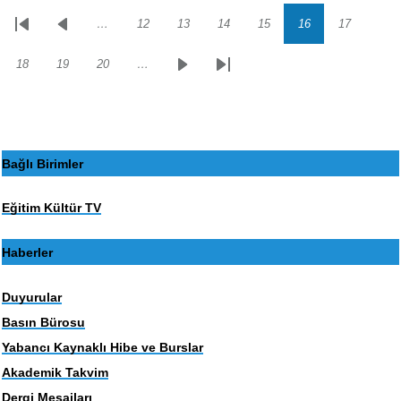
…
12
13
14
15
16
17
Sayfalama
İlk
Önceki
Sayfa
Sayfa
Sayfa
Sayfa
Sayfa
Sayfa
sayfa
sayfa
18
19
20
…
Sayfa
Sayfa
Sayfa
Sonraki
Son
sayfa
sayfa
Bağlı Birimler
Eğitim Kültür TV
Haberler
Duyurular
Basın Bürosu
Yabancı Kaynaklı Hibe ve Burslar
Akademik Takvim
Dergi Mesajları