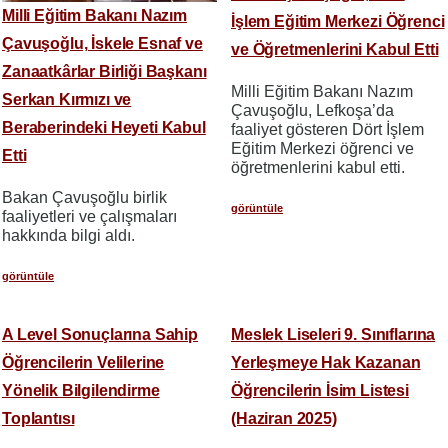
Milli Eğitim Bakanı Nazım
İşlem Eğitim Merkezi Öğrenci
Çavuşoğlu, İskele Esnaf ve
ve Öğretmenlerini Kabul Etti
Zanaatkârlar Birliği Başkanı
​​​​​​​Milli Eğitim Bakanı Nazım
Serkan Kırmızı ve
Çavuşoğlu, Lefkoşa’da
Beraberindeki Heyeti Kabul
faaliyet gösteren Dört İşlem
Eğitim Merkezi öğrenci ve
Etti
öğretmenlerini kabul etti.
​​​​​​​Bakan Çavuşoğlu birlik
görüntüle
faaliyetleri ve çalışmaları
hakkında bilgi aldı.
görüntüle
A Level Sonuçlarına Sahip
Meslek Liseleri 9. Sınıflarına
Öğrencilerin Velilerine
Yerleşmeye Hak Kazanan
Yönelik Bilgilendirme
Öğrencilerin İsim Listesi
Toplantısı
(Haziran 2025)