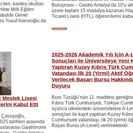
ileri, kardeş okulları
Buluşması – Gastro Antalya’da 10'u al
ikte Milli Eğitim
üzere toplam 15 madalya kazanan Ha
 Kabulde Genel
Ticaret Lisesi (HTL), öğrencilerini kabul
rü Yusuf İnanıroğlu da
görüntüle
2025-2026 Akademik Yılı İçin A-
Sonuçları ile Üniversiteye Yeni 
Yaptıran Kuzey Kıbrıs Türk Cum
Vatandaşı İlk 20 (Yirmi) Aktif Öğ
Verilecek Başarı Bursu Hakkınd
Duyuru
Burs Tüzüğü’nün 11. maddesi gereğin
 Meslek Lisesi
Kıbrıs Türk Cumhuriyeti, Türkiye Cumh
erini Kabul Etti
üçüncü ülkelerdeki üniversitelere A-Le
sonuçları ile kayıt yaptıran Kuzey Kıbrı
m Çavuşoğlu,
Cumhuriyeti vatandaşı, ilk 20 (yirmi) ö
25 tarihleri arasında
Başarı Bursu (A-Level) verilmektedir.
luslararası Gastronomi
şması - Gastro Antalya