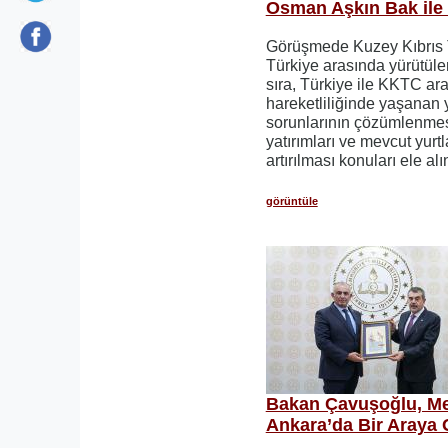
Osman Aşkın Bak ile 
Görüşmede Kuzey Kıbrıs T
Türkiye arasında yürütüle
sıra, Türkiye ile KKTC ara
hareketliliğinde yaşanan 
sorunlarının çözümlenmes
yatırımları ve mevcut yurtl
artırılması konuları ele alı
görüntüle
Bakan Çavuşoğlu, Mev
Ankara’da Bir Araya 