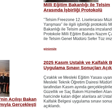
Milli Eğitim Bakanlığı ile Telsim
Arasında İşbirliği Protokolü
"Telsim Freezone 12. Liselerarası Müz
Yarışması" ile ilgili işbirliği protokolü M
Bakanlığı ile Telsim arasında imzaland
Protokole Milli Eğitim Bakanı Nazım 
ile Telsim Genel Müdürü Sefer Tüz im
görüntüle
2025 Kasım Ustalık ve Kalfalık 
Uygulama Sınavı Sonuçları Açık
Çıraklık ve Mesleki Eğitim Yasası uyar
Mesleki Teknik Öğretim Dairesi Müdür
tarafından Kasım ayında gerçekleştiril
Güzellik ve Saç Bakım Hizmetleri Alan
haricinde kalan diğer alanlara ait Ustal
nin Açılışı Bakan
Kalfalık Belgesi uygulama sınavı sonuç
mıyla Gerçekleşti
açıklandı.