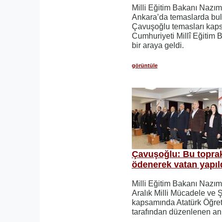
Milli Eğitim Bakanı Nazı
Ankara’da temaslarda bu
Çavuşoğlu temasları kap
Cumhuriyeti Millî Eğitim B
bir araya geldi.
görüntüle
Çavuşoğlu: Bu toprakl
ödenerek vatan yapıl
Milli Eğitim Bakanı Nazı
Aralık Milli Mücadele ve Ş
kapsamında Atatürk Öğre
tarafından düzenlenen an