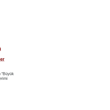
ü
ler
) “Büyük
erimi