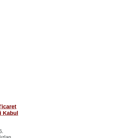
icaret
i Kabul
6.
ızları