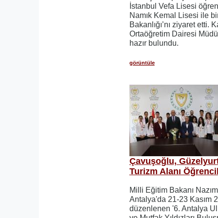
İstanbul Vefa Lisesi öğrenc
Namık Kemal Lisesi ile birl
Bakanlığı’nı ziyaret etti.
Ortaöğretim Dairesi Müdü
hazır bulundu.
görüntüle
Çavuşoğlu, Güzelyurt
Turizm Alanı Öğrencil
Milli Eğitim Bakanı Nazı
Antalya'da 21-23 Kasım 20
düzenlenen '6. Antalya U
ve Mutfak Yıldızları Bulu