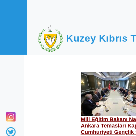
Ana içeriğe atla
Kuzey Kıbrıs T
Mili Eğitim Bakanı N
Ankara Temasları Ka
Cumhuriyeti Gençlik