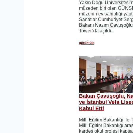
Yakın Doğu Üniversitesi’
müzeden biri olan GÜNS
müzenin ev sahipliği yaptı
Sanatlar Cumhuriyet Sergis
Bakanı Nazım Çavuşoğlu’
Tower’da açıldı.
görüntüle
Bakan Çavuşoğlu, Na
ve İstanbul Vefa Lise
Kabul Etti
Milli Eğitim Bakanlığı ile
Milli Eğitim Bakanlığı ar
kardeş okul projesi kap