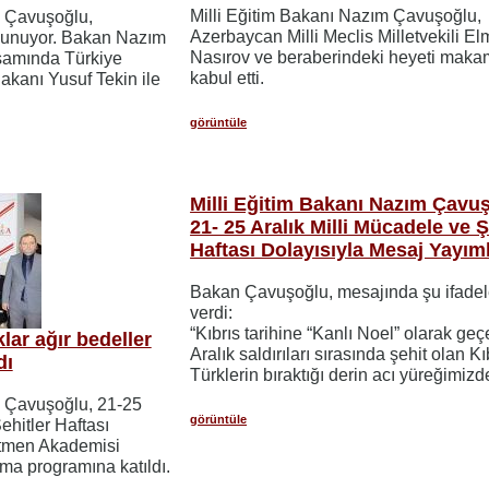
Milli Eğitim Bakanı Nazım Çavuşoğlu,
m Çavuşoğlu,
Azerbaycan Milli Meclis Milletvekili E
lunuyor. Bakan Nazım
Nasırov ve beraberindeki heyeti mak
samında Türkiye
kabul etti.
akanı Yusuf Tekin ile
görüntüle
Milli Eğitim Bakanı Nazım Çavu
21- 25 Aralık Milli Mücadele ve Ş
Haftası Dolayısıyla Mesaj Yayım
Bakan Çavuşoğlu, mesajında şu ifadel
verdi:
“Kıbrıs tarihine “Kanlı Noel” olarak ge
ar ağır bedeller
Aralık saldırıları sırasında şehit olan Kıb
dı
Türklerin bıraktığı derin acı yüreğimizde
m Çavuşoğlu, 21-25
görüntüle
ehitler Haftası
tmen Akademisi
ma programına katıldı.