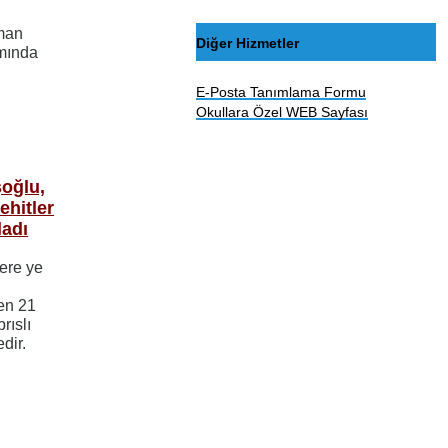
lman
Diğer Hizmetler
amında
E-Posta Tanımlama Formu
Okullara Özel WEB Sayfası
şoğlu,
ehitler
ladı
ere ye
çen 21
rıslı
dir.