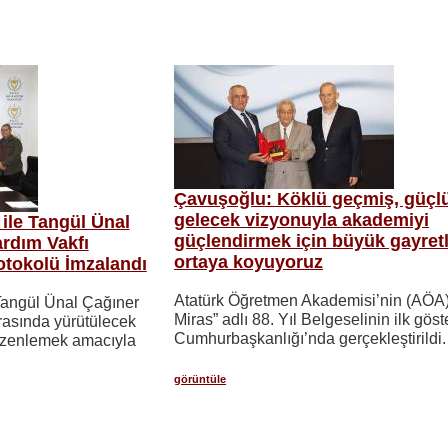
Çavuşoğlu: Köklü geçmiş, güçl
gelecek vizyonuyla akademiyi
 ile Tangül Ünal
güçlendirmek için büyük gayret
rdım Vakfı
ortaya koyuyoruz
rotokolü İmzalandı
Atatürk Öğretmen Akademisi’nin (AÖA
 Tangül Ünal Çağıner
Miras” adlı 88. Yıl Belgeselinin ilk göst
rasında yürütülecek
Cumhurbaşkanlığı’nda gerçekleştirildi.
 düzenlemek amacıyla
görüntüle