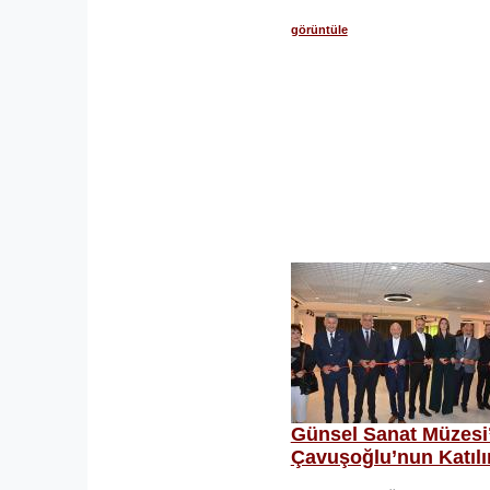
görüntüle
Günsel Sanat Müzesi’
Çavuşoğlu’nun Katılı