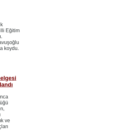
ik
illi Eğitim
ı.
Çavuşoğlu
za koydu.
Belgesi
landı
ınca
lüğü
en,
ı
ık ve
ları