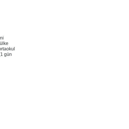
ni
 ülke
ortaokul
(1 gün