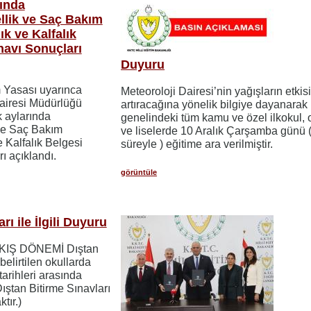
rında
ellik ve Saç Bakım
ık ve Kalfalık
avı Sonuçları
Duyuru
m Yasası uyarınca
Meteoroloji Dairesi’nin yağışların etkisi
airesi Müdürlüğü
artıracağına yönelik bilgiye dayanarak
k aylarında
genelindeki tüm kamu ve özel ilkokul, 
 ve Saç Bakım
ve liselerde 10 Aralık Çarşamba günü 
e Kalfalık Belgesi
süreyle ) eğitime ara verilmiştir.
ı açıklandı.
görüntüle
rı ile İlgili Duyuru
ı KIŞ DÖNEMİ Dıştan
belirtilen okullarda
arihleri arasında
 Dıştan Bitirme Sınavları
tır.)