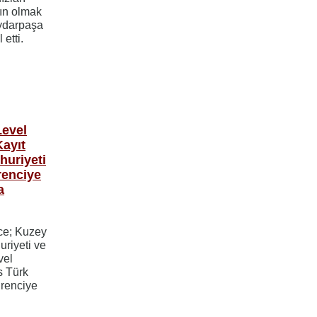
tın olmak
ydarpaşa
 etti.
Level
Kayıt
huriyeti
renciye
a
ce; Kuzey
uriyeti ve
vel
s Türk
ğrenciye