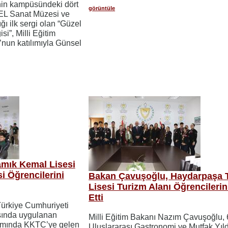
nin kampüsündeki dört
görüntüle
EL Sanat Müzesi ve
ğı ilk sergi olan “Güzel
i”, Milli Eğitim
nun katılımıyla Günsel
mık Kemal Lisesi
si Öğrencilerini
Bakan Çavuşoğlu, Haydarpaşa T
Lisesi Turizm Alanı Öğrencilerin
Etti
 Türkiye Cumhuriyeti
asında uygulanan
Milli Eğitim Bakanı Nazım Çavuşoğlu, 
samında KKTC’ye gelen
Uluslararası Gastronomi ve Mutfak Yıld