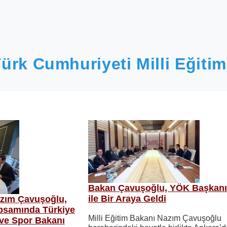
ürk Cumhuriyeti Milli Eğitim
Bakan Çavuşoğlu, YÖK Başkanı
ile Bir Araya Geldi
azım Çavuşoğlu,
psamında Türkiye
Milli Eğitim Bakanı Nazım Çavuşoğlu
 ve Spor Bakanı