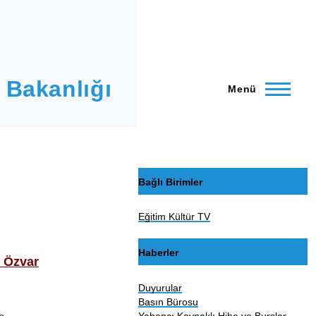
 Bakanlığı
Menü
Bağlı Birimler
Eğitim Kültür TV
Haberler
 Özvar
Duyurular
Basın Bürosu
Yabancı Kaynaklı Hibe ve Burslar