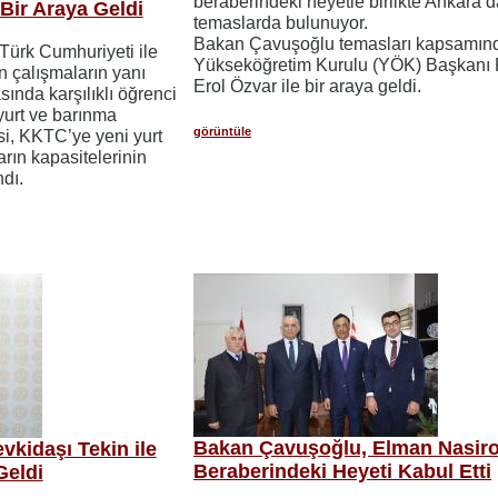
beraberindeki heyetle birlikte Ankara’
Bir Araya Geldi
temaslarda bulunuyor.
Bakan Çavuşoğlu temasları kapsamın
ürk Cumhuriyeti ile
Yükseköğretim Kurulu (YÖK) Başkanı P
n çalışmaların yanı
Erol Özvar ile bir araya geldi.
sında karşılıklı öğrenci
yurt ve barınma
görüntüle
i, KKTC’ye yeni yurt
arın kapasitelerinin
ndı.
Bakan Çavuşoğlu, Elman Nasiro
kidaşı Tekin ile
Beraberindeki Heyeti Kabul Etti
Geldi