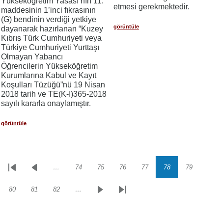
Yükseköğretim Yasası’nın 11.
etmesi gerekmektedir.
maddesinin 1’inci fıkrasının
(G) bendinin verdiği yetkiye
görüntüle
dayanarak hazırlanan “Kuzey
Kıbrıs Türk Cumhuriyeti veya
Türkiye Cumhuriyeti Yurttaşı
Olmayan Yabancı
Öğrencilerin Yükseköğretim
Kurumlarına Kabul ve Kayıt
Koşulları Tüzüğü”nü 19 Nisan
2018 tarih ve TE(K-I)365-2018
sayılı kararla onaylamıştır.
görüntüle
…
74
75
76
77
78
79
Sayfalama
İlk
Önceki
Sayfa
Sayfa
Sayfa
Sayfa
Sayfa
Sayfa
sayfa
sayfa
80
81
82
…
Sayfa
Sayfa
Sayfa
Sonraki
Son
sayfa
sayfa