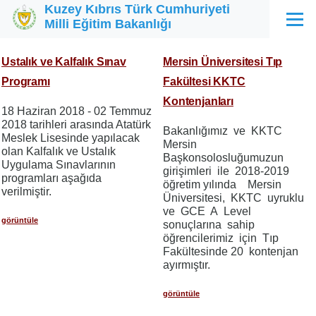
Kuzey Kıbrıs Türk Cumhuriyeti
Ana içeriğe atla
Milli Eğitim Bakanlığı
Menü
Ustalık ve Kalfalık Sınav
Mersin Üniversitesi Tıp
Programı
Fakültesi KKTC
Kontenjanları
18 Haziran 2018 - 02 Temmuz
2018 tarihleri arasında Atatürk
Bakanlığımız ve KKTC
Meslek Lisesinde yapılacak
Mersin
olan Kalfalık ve Ustalık
Başkonsolosluğumuzun
Uygulama Sınavlarının
girişimleri ile 2018-2019
programları aşağıda
öğretim yılında Mersin
verilmiştir.
Üniversitesi, KKTC uyruklu
ve GCE A Level
görüntüle
sonuçlarına sahip
öğrencilerimiz için Tıp
Fakültesinde 20 kontenjan
ayırmıştır.
görüntüle