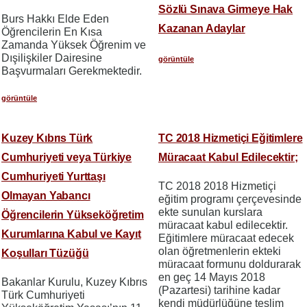
Sözlü Sınava Girmeye Hak
Burs Hakkı Elde Eden
Kazanan Adaylar
Öğrencilerin En Kısa
Zamanda Yüksek Öğrenim ve
Dışilişkiler Dairesine
görüntüle
Başvurmaları Gerekmektedir.
görüntüle
Kuzey Kıbrıs Türk
TC 2018 Hizmetiçi Eğitimlere
Cumhuriyeti veya Türkiye
Müracaat Kabul Edilecektir;
Cumhuriyeti Yurttaşı
TC 2018 2018 Hizmetiçi
Olmayan Yabancı
eğitim programı çerçevesinde
ekte sunulan kurslara
Öğrencilerin Yükseköğretim
müracaat kabul edilecektir.
Kurumlarına Kabul ve Kayıt
Eğitimlere müracaat edecek
olan öğretmenlerin ekteki
Koşulları Tüzüğü
müracaat formunu doldurarak
en geç 14 Mayıs 2018
Bakanlar Kurulu, Kuzey Kıbrıs
(Pazartesi) tarihine kadar
Türk Cumhuriyeti
kendi müdürlüğüne teslim