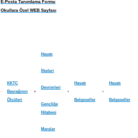
E-Posta Tanımlama Formu
Okullara Özel WEB Sayfası
Hayatı
İlkeleri
KKTC
Hayatı
Hayatı
Devrimleri
Bayrağının
Ölçüleri
Belgeseller
Belgeseller
Gençliğe
Hitabesi
Marşlar