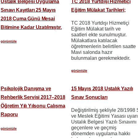
Ustalık Belgesi Uygulama
TC 2018 Yurtdışı Hizmetiçi
Sınavı Kayıtları 25 Mayıs
Eğitim Mülakat Tarihleri;
2018 Cuma Günü Mesai
TC 2018 Yurtdışı Hizmetiçi
Bitimine Kadar Uzatılmıştır.
Eğitim Mülakat tarih ve
saatleri ekte sunulmuştur.
Mülakatlara katılacak
görüntüle
öğretmenlerin belirtilen saatte
Mavi salonda hazır
bulunmaları gerekmektedir.
görüntüle
Psikolojik Danışma ve
15 Mayıs 2018 Ustalık Yazılı
Rehberlik Servisi 2017–2018
Sınav Sonuçları
Öğretim Yılı Yılsonu Çalışma
Değiştirilmiş şekliyle 28/1998 S
Raporu
ve Meslek Eğitimi Yasası uyar
Ustalık Belgesi Yazılı Sınavını
geçenlere ve geçmiş
görüntüle
dönemden uygulama hakkı