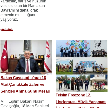
kardeşlik, barış ve huzurun
vesilesi olan bir Ramazan
Bayramı’nı daha idrak
etmenin mutluluğunu
yaşıyoruz.
görüntüle
Bakan Çavuşoğlu’nun 18
Mart Çanakkale Zaferi ve
Şehitleri Anma Günü Mesajı
Telsim Freezone 12.
Milli Eğitim Bakanı Nazım
Liselerarası Müzik Yarışması
Çavuşoğlu, 18 Mart Şehitleri