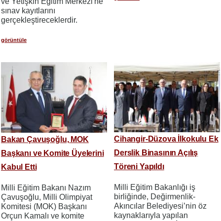
ve Yetişkin Eğitim Merkezi'ne
sınav kayıtlarını
gerçekleştireceklerdir.
görüntüle
Cihangir-Düzova İlkokulu Ek
Bakan Çavuşoğlu, MOK
Derslik Binasının Açılış
Başkanı ve Komite Üyelerini
Töreni Yapıldı
Kabul Etti
Milli Eğitim Bakanlığı iş
Milli Eğitim Bakanı Nazım
birliğinde, Değirmenlik-
Çavuşoğlu, Milli Olimpiyat
Akıncılar Belediyesi’nin öz
Komitesi (MOK) Başkanı
kaynaklarıyla yapılan
Orçun Kamalı ve komite