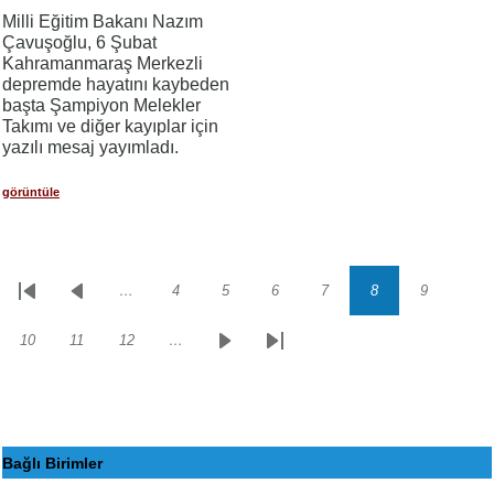
Milli Eğitim Bakanı Nazım
Çavuşoğlu, 6 Şubat
Kahramanmaraş Merkezli
depremde hayatını kaybeden
başta Şampiyon Melekler
Takımı ve diğer kayıplar için
yazılı mesaj yayımladı.
görüntüle
…
4
5
6
7
8
9
Sayfalama
İlk
Önceki
Sayfa
Sayfa
Sayfa
Sayfa
Sayfa
Sayfa
sayfa
sayfa
10
11
12
…
Sayfa
Sayfa
Sayfa
Sonraki
Son
sayfa
sayfa
Bağlı Birimler