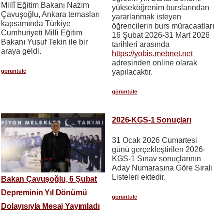
Millî Eğitim Bakanı Nazım
yükseköğrenim burslarından
Çavuşoğlu, Ankara temasları
yararlanmak isteyen
kapsamında Türkiye
öğrencilerin burs müracaatları
Cumhuriyeti Milli Eğitim
16 Şubat 2026-31 Mart 2026
Bakanı Yusuf Tekin ile bir
tarihleri arasında
araya geldi.
https://yobis.mebnet.net
adresinden online olarak
görüntüle
yapılacaktır.
görüntüle
2026-KGS-1 Sonuçları
31 Ocak 2026 Cumartesi
günü gerçekleştirilen 2026-
KGS-1 Sınav sonuçlarının
Aday Numarasına Göre Sıralı
Listeleri ektedir.
Bakan Çavuşoğlu, 6 Şubat
Depreminin Yıl Dönümü
görüntüle
Dolayısıyla Mesaj Yayımladı