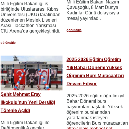
Milli Eğitim Bakanı Nazım
Milli Eğitim Bakanlığı iş
Çavuşoğlu, 8 Mart Dünya
birliğinde Uluslararası Kıbrıs
Kadınlar Günü dolayısıyla
Üniversitesi (UKÜ) tarafından
mesaj yayımladı.
düzenlenen Meslek Liseleri
Arası Hackathon Yarışması
görüntüle
CIU Arena’da gerçekleştirildi.
görüntüle
2025-2026 Eğitim Öğretim
Yılı Bahar Dönemi Yüksek
Öğrenim Burs Müracaatları
Devam Ediyor
Şehit Mehmet Eray
2025-2026 eğitim öğretim yılı
Bahar Dönemi burs
İlkokulu’nun Yeni Dersliği
başvuruları başladı. Yüksek
Törenle Açıldı
öğrenim burslarından
yararlanmak isteyen
Milli Eğitim Bakanlığı ile
öğrencilerin Burs müracaatları
Değirmenlik Akıncılar
http://yobis.mebnet.net