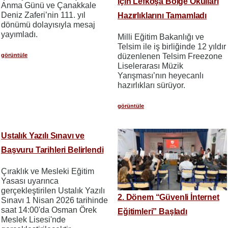
İçin Lefkoşa Bölge Okulları
Anma Günü ve Çanakkale
Deniz Zaferi’nin 111. yıl
Hazırlıklarını Tamamladı
dönümü dolayısıyla mesaj
yayımladı.
Milli Eğitim Bakanlığı ve
Telsim ile iş birliğinde 12 yıldır
düzenlenen Telsim Freezone
görüntüle
Liselerarası Müzik
Yarışması’nın heyecanlı
hazırlıkları sürüyor.
görüntüle
Ustalık Yazılı Sınavı ve
Başvuru Tarihleri Belirlendi
Çıraklık ve Mesleki Eğitim
Yasası uyarınca
gerçekleştirilen Ustalık Yazılı
2. Dönem “Güvenli İnternet
Sınavı 1 Nisan 2026 tarihinde
saat 14:00'da Osman Örek
Eğitimleri” Başladı
Meslek Lisesi'nde