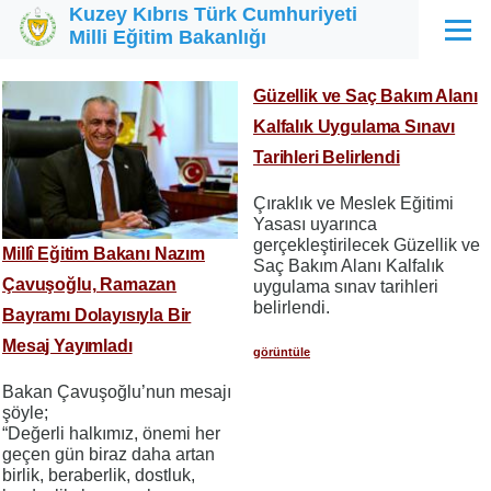
Kuzey Kıbrıs Türk Cumhuriyeti
Ana içeriğe atla
Milli Eğitim Bakanlığı
Menü
Güzellik ve Saç Bakım Alanı
Kalfalık Uygulama Sınavı
Tarihleri Belirlendi
Çıraklık ve Meslek Eğitimi
Yasası uyarınca
gerçekleştirilecek Güzellik ve
Millî Eğitim Bakanı Nazım
Saç Bakım Alanı Kalfalık
Çavuşoğlu, Ramazan
uygulama sınav tarihleri
belirlendi.
Bayramı Dolayısıyla Bir
Mesaj Yayımladı
görüntüle
Bakan Çavuşoğlu’nun mesajı
şöyle;
“Değerli halkımız, önemi her
geçen gün biraz daha artan
birlik, beraberlik, dostluk,