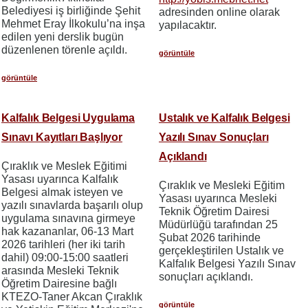
Belediyesi iş birliğinde Şehit
adresinden online olarak
Mehmet Eray İlkokulu’na inşa
yapılacaktır.
edilen yeni derslik bugün
düzenlenen törenle açıldı.
görüntüle
görüntüle
Kalfalık Belgesi Uygulama
Ustalık ve Kalfalık Belgesi
Sınavı Kayıtları Başlıyor
Yazılı Sınav Sonuçları
Açıklandı
Çıraklık ve Meslek Eğitimi
Yasası uyarınca Kalfalık
Çıraklık ve Mesleki Eğitim
Belgesi almak isteyen ve
Yasası uyarınca Mesleki
yazılı sınavlarda başarılı olup
Teknik Öğretim Dairesi
uygulama sınavına girmeye
Müdürlüğü tarafından 25
hak kazananlar, 06-13 Mart
Şubat 2026 tarihinde
2026 tarihleri (her iki tarih
gerçekleştirilen Ustalık ve
dahil) 09:00-15:00 saatleri
Kalfalık Belgesi Yazılı Sınav
arasında Mesleki Teknik
sonuçları açıklandı.
Öğretim Dairesine bağlı
KTEZO-Taner Akcan Çıraklık
görüntüle