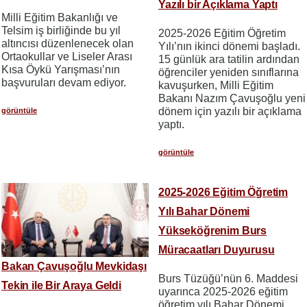
Yazılı bir Açıklama Yaptı
Milli Eğitim Bakanlığı ve
Telsim iş birliğinde bu yıl
2025-2026 Eğitim Öğretim
altıncısı düzenlenecek olan
Yılı’nın ikinci dönemi başladı.
Ortaokullar ve Liseler Arası
15 günlük ara tatilin ardından
Kısa Öykü Yarışması’nın
öğrenciler yeniden sınıflarına
başvuruları devam ediyor.
kavuşurken, Milli Eğitim
Bakanı Nazım Çavuşoğlu yeni
dönem için yazılı bir açıklama
görüntüle
yaptı.
görüntüle
2025-2026 Eğitim Öğretim
Yılı Bahar Dönemi
Yükseköğrenim Burs
Müracaatları Duyurusu
Bakan Çavuşoğlu Mevkidaşı
Burs Tüzüğü’nün 6. Maddesi
Tekin ile Bir Araya Geldi
uyarınca 2025-2026 eğitim
öğretim yılı Bahar Dönemi