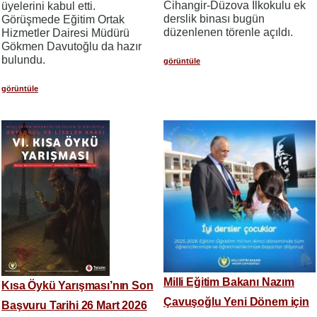
Cihangir-Düzova İlkokulu ek
üyelerini kabul etti.
derslik binası bugün
Görüşmede Eğitim Ortak
düzenlenen törenle açıldı.
Hizmetler Dairesi Müdürü
Gökmen Davutoğlu da hazır
bulundu.
görüntüle
görüntüle
Milli Eğitim Bakanı Nazım
Kısa Öykü Yarışması’nın Son
Çavuşoğlu Yeni Dönem için
Başvuru Tarihi 26 Mart 2026