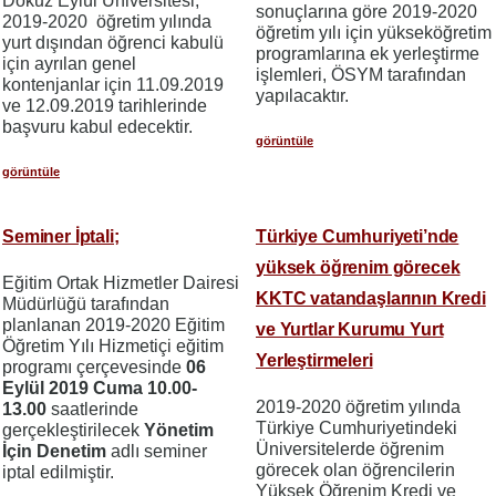
Dokuz Eylül Üniversitesi,
sonuçlarına göre 2019-2020
2019-2020 öğretim yılında
öğretim yılı için yükseköğretim
yurt dışından öğrenci kabulü
programlarına ek yerleştirme
için ayrılan genel
işlemleri, ÖSYM tarafından
kontenjanlar için 11.09.2019
yapılacaktır.
ve 12.09.2019 tarihlerinde
başvuru kabul edecektir.
görüntüle
görüntüle
Seminer İptali;
Türkiye Cumhuriyeti’nde
yüksek öğrenim görecek
Eğitim Ortak Hizmetler Dairesi
KKTC vatandaşlarının Kredi
Müdürlüğü tarafından
planlanan 2019-2020 Eğitim
ve Yurtlar Kurumu Yurt
Öğretim Yılı Hizmetiçi eğitim
Yerleştirmeleri
programı çerçevesinde
06
Eylül 2019 Cuma 10.00-
2019-2020 öğretim yılında
13.00
saatlerinde
Türkiye Cumhuriyetindeki
gerçekleştirilecek
Yönetim
Üniversitelerde öğrenim
İçin Denetim
adlı seminer
görecek olan öğrencilerin
iptal edilmiştir.
Yüksek Öğrenim Kredi ve