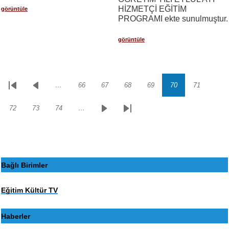
HİZMETÇİ EĞİTİM
görüntüle
PROGRAMI ekte sunulmuştur.
görüntüle
…
66
67
68
69
70
71
Sayfalama
İlk
Önceki
Sayfa
Sayfa
Sayfa
Sayfa
Sayfa
Sayfa
sayfa
sayfa
72
73
74
…
Sayfa
Sayfa
Sayfa
Sonraki
Son
sayfa
sayfa
Bağlı Birimler
Eğitim Kültür TV
Haberler