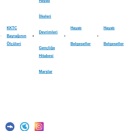
Hayatı
İlkeleri
KKTC
Hayatı
Hayatı
Devrimleri
Bayrağının
Ölçüleri
Belgeseller
Belgeseller
Gençliğe
Hitabesi
Marşlar