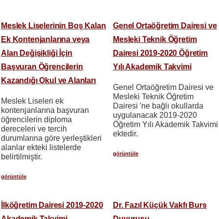
Meslek Liselerinin Boş Kalan
Genel Ortaöğretim Dairesi ve
Ek Kontenjanlarına veya
Mesleki Teknik Öğretim
Alan Değişikliği İçin
Dairesi 2019-2020 Öğretim
Başvuran Öğrencilerin
Yılı Akademik Takvimi
Kazandığı Okul ve Alanları
Genel Ortaöğretim Dairesi ve
Mesleki Teknik Öğretim
Meslek Liseleri ek
Dairesi 'ne bağlı okullarda
kontenjanlarına başvuran
uygulanacak 2019-2020
öğrencilerin diploma
Öğretim Yılı Akademik Takvimi
dereceleri ve tercih
ektedir.
durumlarına göre yerleştikleri
alanlar ekteki listelerde
görüntüle
belirtilmiştir.
görüntüle
İlköğretim Dairesi 2019-2020
Dr. Fazıl Küçük Vakfı Burs
Akademik Takvimi
Duyurusu