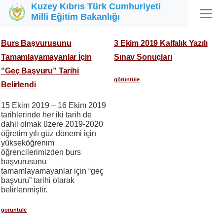
Kuzey Kıbrıs Türk Cumhuriyeti
Ana içeriğe atla
Milli Eğitim Bakanlığı
Menü
Burs Başvurusunu
3 Ekim 2019 Kalfalık Yazılı
Tamamlayamayanlar İçin
Sınav Sonuçları
“Geç Başvuru” Tarihi
görüntüle
Belirlendi
15 Ekim 2019 – 16 Ekim 2019
tarihlerinde her iki tarih de
dahil olmak üzere 2019-2020
öğretim yılı güz dönemi için
yükseköğrenim
öğrencilerimizden burs
başvurusunu
tamamlayamayanlar için “geç
başvuru” tarihi olarak
belirlenmiştir.
görüntüle