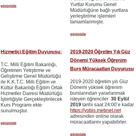
Yurtlar Kurumu Genel
görüntüle
Müdürlüğüne bağlı yurtlara
yerleştirilme işlemleri
tamamlanmıştır.
görüntüle
Hizmetiçi Eğitim Duyurusu:
2019-2020 Öğretim Yılı Güz
Dönemi Yüksek Öğrenim
T.C. Milli Eğitim Bakanlığı,
Burs Müracaatları Duyurusu
Öğretmen Yetiştirme ve
Geliştirme Genel Müdürlüğü
2019-2020 öğretim yılı Güz
ile K.K.T.C. Milli Eğitim ve
Dönemi yüksek öğrenim
Kültür Bakanlığı Eğitim Ortak
burslarından yararlanmak
Hizmetler Dairesi Müdürlüğü
isteyen öğrenciler
30 Eylül
İşbirliğiyle Gerçekleştirilecek
2019
tarihi saat 24:00’e kadar
Kurs Programı ekte
https://yobis.mebnet.net
sunulmuştur.
adresinden online olarak
müracaatlarını yapabilirler.
görüntüle
görüntüle