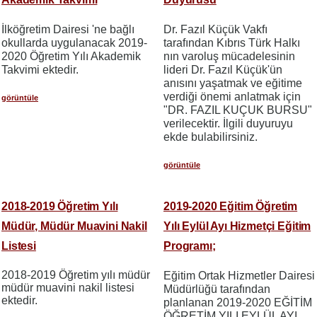
İlköğretim Dairesi 'ne bağlı
Dr. Fazıl Küçük Vakfı
okullarda uygulanacak 2019-
tarafından Kıbrıs Türk Halkı
2020 Öğretim Yılı Akademik
nın varoluş mücadelesinin
Takvimi ektedir.
lideri Dr. Fazıl Küçük'ün
anısını yaşatmak ve eğitime
verdiği önemi anlatmak için
görüntüle
"DR. FAZIL KUÇUK BURSU"
verilecektir. İlgili duyuruyu
ekde bulabilirsiniz.
görüntüle
2018-2019 Öğretim Yılı
2019-2020 Eğitim Öğretim
Müdür, Müdür Muavini Nakil
Yılı Eylül Ayı Hizmetçi Eğitim
Listesi
Programı;
2018-2019 Öğretim yılı müdür
Eğitim Ortak Hizmetler Dairesi
müdür muavini nakil listesi
Müdürlüğü tarafından
ektedir.
planlanan 2019-2020 EĞİTİM
ÖĞRETİM YILI EYLÜL AYI