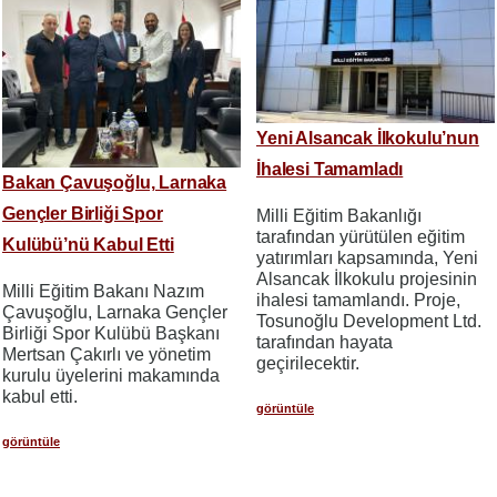
Yeni Alsancak İlkokulu’nun
İhalesi Tamamladı
Bakan Çavuşoğlu, Larnaka
Gençler Birliği Spor
Milli Eğitim Bakanlığı
tarafından yürütülen eğitim
Kulübü’nü Kabul Etti
yatırımları kapsamında, Yeni
Alsancak İlkokulu projesinin
Milli Eğitim Bakanı Nazım
ihalesi tamamlandı. Proje,
Çavuşoğlu, Larnaka Gençler
Tosunoğlu Development Ltd.
Birliği Spor Kulübü Başkanı
tarafından hayata
Mertsan Çakırlı ve yönetim
geçirilecektir.
kurulu üyelerini makamında
kabul etti.
görüntüle
görüntüle