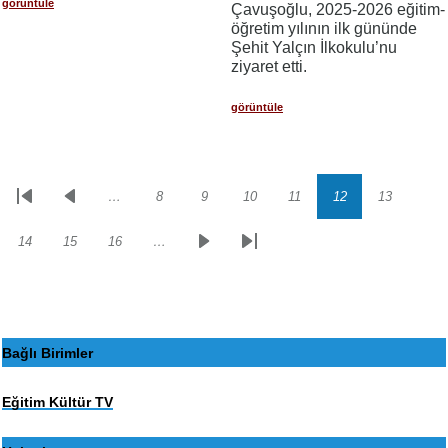
görüntüle
Çavuşoğlu, 2025-2026 eğitim-
öğretim yılının ilk gününde
Şehit Yalçın İlkokulu’nu
ziyaret etti.
görüntüle
…
8
9
10
11
12
13
Sayfalama
İlk
Önceki
Sayfa
Sayfa
Sayfa
Sayfa
Sayfa
Sayfa
sayfa
sayfa
14
15
16
…
Sayfa
Sayfa
Sayfa
Sonraki
Son
sayfa
sayfa
Bağlı Birimler
Eğitim Kültür TV