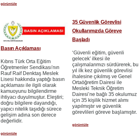
görüntüle
35 Güvenlik Görevlisi
Okullarımızda Göreve
Başladı
Basın Açıklaması
‘Güvenli eğitim, güvenli
gelecek’ ilkesi ile
Kıbrıs Türk Orta Eğitim
çalışmalarımızı sürdürerek, bu
Öğretmenler Sendikası'nın
yıl ilk kez güvenlik görevlisi
Rauf Raif Denktaş Meslek
ihalesine çıkılmış ve Genel
Lisesi hakkında yaptığı basın
Ortaöğretim Dairesi ile
açıklaması ile ilgili olarak
Mesleki Teknik Öğretim
kamuoyunu bilgilendirme
Dairesi’ne bağlı 35 okulumuz
ihtiyacı duyulmuştur. Eleştiri;
için 35 kişilik hizmet alımı
doğru bilgilere dayandığı,
yapılmıştır ve güvenlik
yapıcı nitelik taşıdığı sürece
görevlileri göreve başlamıştır.
gelişim adına son derece
değerlidir.
görüntüle
görüntüle