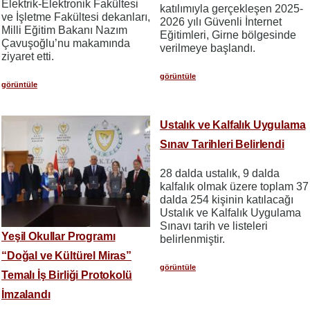
Elektrik-Elektronik Fakültesi
katılımıyla gerçekleşen 2025-
ve İşletme Fakültesi dekanları,
2026 yılı Güvenli İnternet
Milli Eğitim Bakanı Nazım
Eğitimleri, Girne bölgesinde
Çavuşoğlu’nu makamında
verilmeye başlandı.
ziyaret etti.
görüntüle
görüntüle
Ustalık ve Kalfalık Uygulama
Sınav Tarihleri Belirlendi
28 dalda ustalık, 9 dalda
kalfalık olmak üzere toplam 37
dalda 254 kişinin katılacağı
Ustalık ve Kalfalık Uygulama
Sınavı tarih ve listeleri
Yeşil Okullar Programı
belirlenmiştir.
“Doğal ve Kültürel Miras”
görüntüle
Temalı İş Birliği Protokolü
İmzalandı