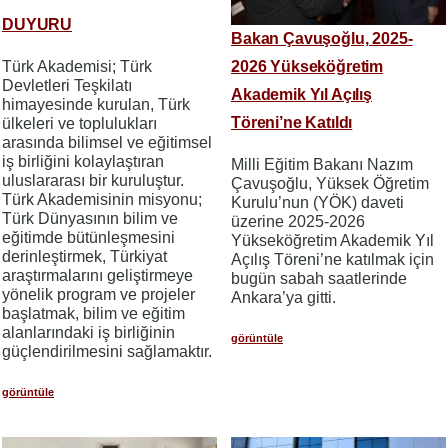
DUYURU
Bakan Çavuşoğlu, 2025-
2026 Yükseköğretim
Türk Akademisi; Türk
Devletleri Teşkilatı
Akademik Yıl Açılış
himayesinde kurulan, Türk
Töreni’ne Katıldı
ülkeleri ve toplulukları
arasında bilimsel ve eğitimsel
iş birliğini kolaylaştıran
Milli Eğitim Bakanı Nazım
uluslararası bir kuruluştur.
Çavuşoğlu, Yüksek Öğretim
Türk Akademisinin misyonu;
Kurulu’nun (YÖK) daveti
Türk Dünyasının bilim ve
üzerine 2025-2026
eğitimde bütünleşmesini
Yükseköğretim Akademik Yıl
derinleştirmek, Türkiyat
Açılış Töreni’ne katılmak için
araştırmalarını geliştirmeye
bugün sabah saatlerinde
yönelik program ve projeler
Ankara’ya gitti.
başlatmak, bilim ve eğitim
alanlarındaki iş birliğinin
görüntüle
güçlendirilmesini sağlamaktır.
görüntüle