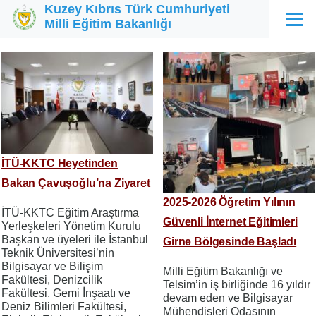
Kuzey Kıbrıs Türk Cumhuriyeti
Ana içeriğe atla
Milli Eğitim Bakanlığı
Menü
İTÜ-KKTC Heyetinden
Bakan Çavuşoğlu’na Ziyaret
2025-2026 Öğretim Yılının
İTÜ-KKTC Eğitim Araştırma
Güvenli İnternet Eğitimleri
Yerleşkeleri Yönetim Kurulu
Başkan ve üyeleri ile İstanbul
Girne Bölgesinde Başladı
Teknik Üniversitesi’nin
Bilgisayar ve Bilişim
Milli Eğitim Bakanlığı ve
Fakültesi, Denizcilik
Telsim’in iş birliğinde 16 yıldır
Fakültesi, Gemi İnşaatı ve
devam eden ve Bilgisayar
Deniz Bilimleri Fakültesi,
Mühendisleri Odasının