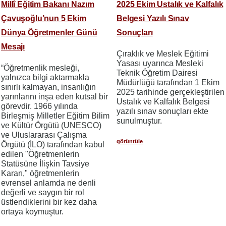
Millî Eğitim Bakanı Nazım
2025 Ekim Ustalık ve Kalfalık
Çavuşoğlu’nun 5 Ekim
Belgesi Yazılı Sınav
Dünya Öğretmenler Günü
Sonuçları
Mesajı
Çıraklık ve Meslek Eğitimi
Yasası uyarınca Mesleki
“Öğretmenlik mesleği,
Teknik Öğretim Dairesi
yalnızca bilgi aktarmakla
Müdürlüğü tarafından 1 Ekim
sınırlı kalmayan, insanlığın
2025 tarihinde gerçekleştirilen
yarınlarını inşa eden kutsal bir
Ustalık ve Kalfalık Belgesi
görevdir. 1966 yılında
yazılı sınav sonuçları ekte
Birleşmiş Milletler Eğitim Bilim
sunulmuştur.
ve Kültür Örgütü (UNESCO)
ve Uluslararası Çalışma
görüntüle
Örgütü (İLO) tarafından kabul
edilen "Öğretmenlerin
Statüsüne İlişkin Tavsiye
Kararı," öğretmenlerin
evrensel anlamda ne denli
değerli ve saygın bir rol
üstlendiklerini bir kez daha
ortaya koymuştur.