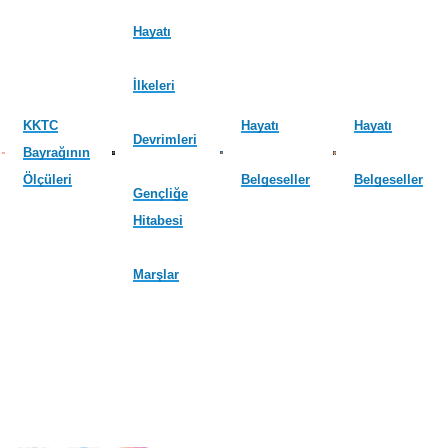
Hayatı
İlkeleri
KKTC
Hayatı
Hayatı
Devrimleri
Bayrağının
Ölçüleri
Belgeseller
Belgeseller
Gençliğe
Hitabesi
Marşlar