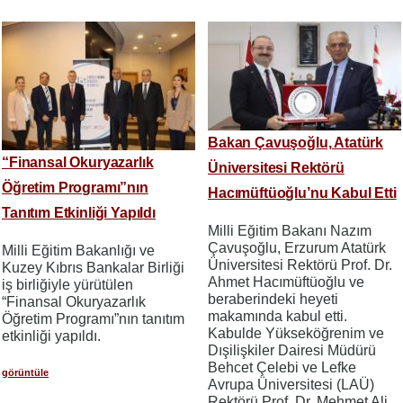
Bakan Çavuşoğlu, Atatürk
“Finansal Okuryazarlık
Üniversitesi Rektörü
Öğretim Programı”nın
Hacımüftüoğlu’nu Kabul Etti
Tanıtım Etkinliği Yapıldı
Milli Eğitim Bakanı Nazım
Çavuşoğlu, Erzurum Atatürk
Milli Eğitim Bakanlığı ve
Üniversitesi Rektörü Prof. Dr.
Kuzey Kıbrıs Bankalar Birliği
Ahmet Hacımüftüoğlu ve
iş birliğiyle yürütülen
beraberindeki heyeti
“Finansal Okuryazarlık
makamında kabul etti.
Öğretim Programı”nın tanıtım
Kabulde Yükseköğrenim ve
etkinliği yapıldı.
Dışilişkiler Dairesi Müdürü
Behcet Çelebi ve Lefke
görüntüle
Avrupa Üniversitesi (LAÜ)
Rektörü Prof. Dr. Mehmet Ali