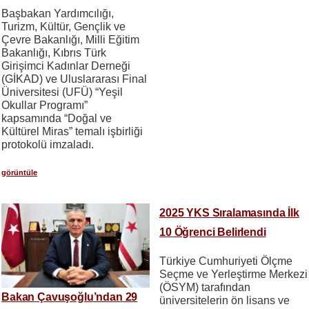
Başbakan Yardımcılığı,
Turizm, Kültür, Gençlik ve
Çevre Bakanlığı, Milli Eğitim
Bakanlığı, Kıbrıs Türk
Girişimci Kadınlar Derneği
(GİKAD) ve Uluslararası Final
Üniversitesi (UFÜ) “Yeşil
Okullar Programı”
kapsamında “Doğal ve
Kültürel Miras” temalı işbirliği
protokolü imzaladı.
görüntüle
2025 YKS Sıralamasında İlk
10 Öğrenci Belirlendi
Türkiye Cumhuriyeti Ölçme
Seçme ve Yerleştirme Merkezi
(ÖSYM) tarafından
Bakan Çavuşoğlu’ndan 29
üniversitelerin ön lisans ve