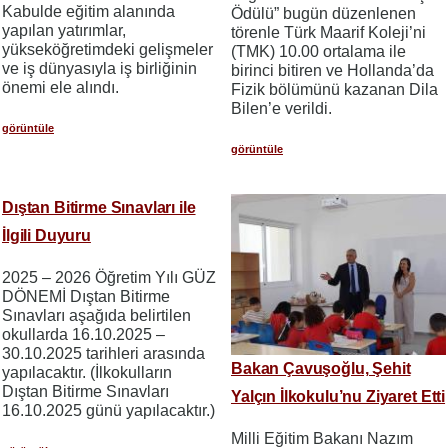
Kabulde eğitim alanında
Ödülü” bugün düzenlenen
yapılan yatırımlar,
törenle Türk Maarif Koleji’ni
yükseköğretimdeki gelişmeler
(TMK) 10.00 ortalama ile
ve iş dünyasıyla iş birliğinin
birinci bitiren ve Hollanda’da
önemi ele alındı.
Fizik bölümünü kazanan Dila
Bilen’e verildi.
görüntüle
görüntüle
Dıştan Bitirme Sınavları ile
İlgili Duyuru
2025 – 2026 Öğretim Yılı GÜZ
DÖNEMİ Dıştan Bitirme
Sınavları aşağıda belirtilen
okullarda 16.10.2025 –
30.10.2025 tarihleri arasında
Bakan Çavuşoğlu, Şehit
yapılacaktır. (İlkokulların
Dıştan Bitirme Sınavları
Yalçın İlkokulu’nu Ziyaret Etti
16.10.2025 günü yapılacaktır.)
Milli Eğitim Bakanı Nazım