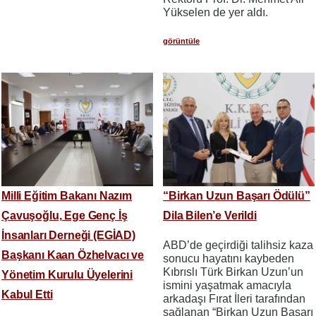
Yükselen de yer aldı.
görüntüle
Milli Eğitim Bakanı Nazım
“Birkan Uzun Başarı Ödülü”
Çavuşoğlu, Ege Genç İş
Dila Bilen’e Verildi
İnsanları Derneği (EGİAD)
ABD’de geçirdiği talihsiz kaza
Başkanı Kaan Özhelvacı ve
sonucu hayatını kaybeden
Kıbrıslı Türk Birkan Uzun’un
Yönetim Kurulu Üyelerini
ismini yaşatmak amacıyla
Kabul Etti
arkadaşı Fırat İleri tarafından
sağlanan “Birkan Uzun Başarı